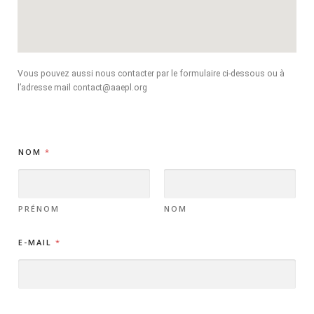
Vous pouvez aussi nous contacter par le formulaire ci-dessous ou à
l’adresse mail contact@aaepl.org
O
NOM
*
U
*
N
O
M
PRÉNOM
NOM
E-MAIL
*