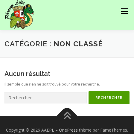
Menu
PRÉSENTATION
NOS ÉVÉNEMENTS
CATÉGORIE :
NON CLASSÉ
NOS PARTENAIRES
RÉSEAU
JOURNAUX
Aucun résultat
Il semble que rien ne soit trouvé pour votre recherche.
ANNONCES
CONTACT
Copyright © 2026 AAEPL
–
OnePress
thème par FameThemes.